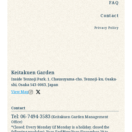
FAQ
Contact
Privacy Policy
Keitakuen Garden
Inside Tennoji Park, 1, Chausuyama-cho, Tennoji-ku, Osaka-
shi, Osaka 543-0063, Japan
View Map
Contact
Tel: 06-7494-3583
(Keitakuen Garden Management
Office)
*Closed: Every Monday (if Monday is a holiday, closed the
following weekday), Year-End/New Year (December 29 to