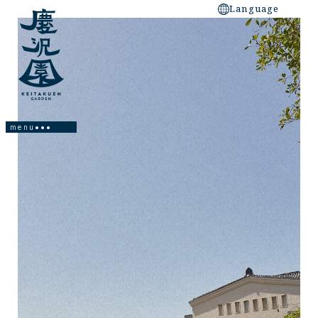
Language
Homepage
About the Garden
Facility Information
Garden Design/Main Spot
Access/Neighborhood Spots